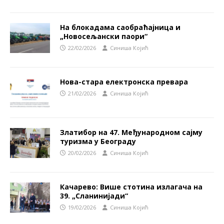
На блокадама саобраћајница и
„Новосељански паори“
22/02/2026
Синиша Којић
Нова-стара електронска превара
21/02/2026
Синиша Којић
Златибор на 47. Међународном сајму
туризма у Београду
20/02/2026
Синиша Којић
Качарево: Више стотина излагача на
39. „Сланинијади“
19/02/2026
Синиша Којић