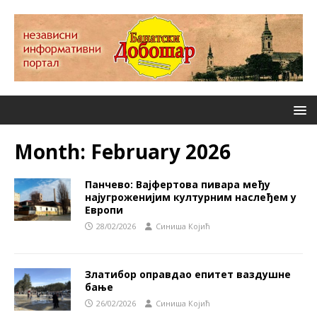
Month:
February 2026
Панчево: Вајфертова пивара међу
најугроженијим културним наслеђем у
Европи
28/02/2026
Синиша Којић
Златибор оправдао епитет ваздушне
бање
26/02/2026
Синиша Којић