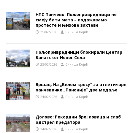
НПС Панчево: Пољопривредници не
смеју бити мета – подржавамо
протесте и њихове захтеве
25/02/2026
Синиша Којић
Пољопривредници блокирали центар
Банатског Новог Села
25/02/2026
Синиша Којић
Вршац: На „Белом кросу“ за атлетичаре
панчевачке „Паноније“ две медаље
24/02/2026
Синиша Којић
Долово: Рекордни број ловаца и слаб
одстрел предатора
24/02/2026
Синиша Којић