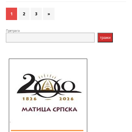
1
2
3
»
Претрага
тражи