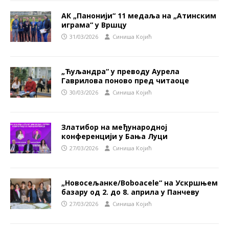
АК „Панонији“ 11 медаља на „Атинским
играма“ у Вршцу
31/03/2026
Синиша Којић
„Ћуљандра“ у преводу Аурела
Гаврилова поново пред читаоце
30/03/2026
Синиша Којић
Златибор на међународној
конференцији у Бања Луци
27/03/2026
Синиша Којић
„Новосељанке/Boboacele“ на Ускршњем
базару од 2. до 8. априла у Панчеву
27/03/2026
Синиша Којић