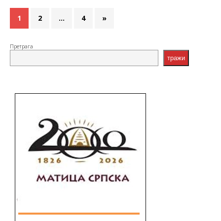
1
2
…
4
»
Претрага
тражи