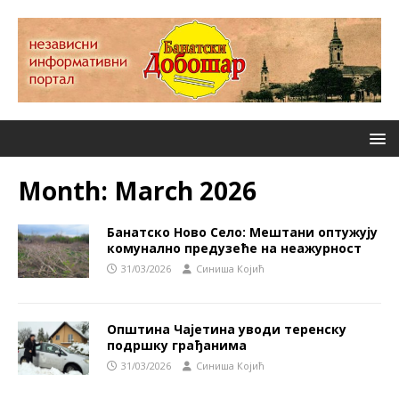
Month:
March 2026
Банатско Ново Село: Мештани оптужују
комунално предузеће на неажурност
31/03/2026
Синиша Којић
Општина Чајетина уводи теренску
подршку грађанима
31/03/2026
Синиша Којић