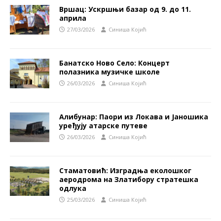
Вршац: Ускршњи базар од 9. до 11.
априла
27/03/2026
Синиша Којић
Банатско Ново Село: Концерт
полазника музичке школе
26/03/2026
Синиша Којић
Алибунар: Паори из Локава и Јаношика
уређују атарске путеве
26/03/2026
Синиша Којић
Стаматовић: Изградња еколошког
аеродрома на Златибору стратешка
одлука
25/03/2026
Синиша Којић