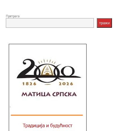
Претрага
тражи