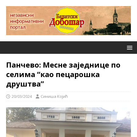
Панчево: Месне заједнице по
селима “као пецарошка
друштва”
20/03/2024
Синиша Којић