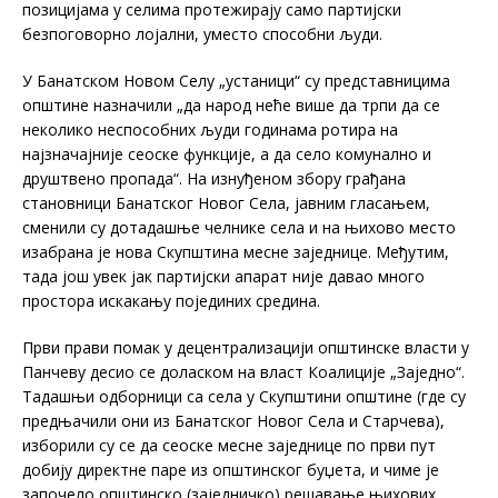
позицијама у селима протежирају само партијски
безпоговорно лојални, уместо способни људи.
У Банатском Новом Селу „устаници“ су представницима
општине назначили „да народ неће више да трпи да се
неколико неспособних људи годинама ротира на
најзначајније сеоске функције, а да село комунално и
друштвено пропада“. На изнуђеном збору грађана
становници Банатског Новог Села, јавним гласањем,
сменили су дотадашње челнике села и на њихово место
изабрана је нова Скупштина месне заједнице. Међутим,
тада још увек јак партијски апарат није давао много
простора искакању појединих средина.
Први прави помак у децентрализацији општинске власти у
Панчеву десио се доласком на власт Коалиције „Заједно“.
Тадашњи одборници са села у Скупштини општине (где су
предњачили они из Банатског Новог Села и Старчева),
изборили су се да сеоске месне заједнице по први пут
добију директне паре из општинског буџета, и чиме је
започело општинско (заједничко) решавање њихових