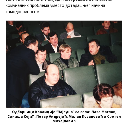
комуналних проблема уместо дотадашњег начина –
самодоприносом.
Одборници Коалиције “Заједно” са села: Лаза Маглов,
Синиша Којић, Петар Андрејић, Милан Косановић и Сретен
Михајловић