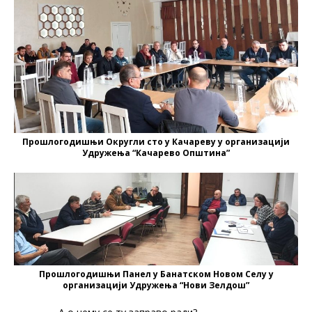
Прошлогодишњи Округли сто у Качареву у организацији
Удружења “Качарево Општина”
Прошлогодишњи Панел у Банатском Новом Селу у
организацији Удружења “Нови Зелдош”