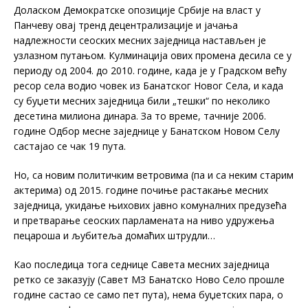
Доласком Демократске опозиције Србије на власт у
Панчеву овај тренд децентрализације и јачања
надлежности сеоских месних заједница настављен је
узлазном путањом. Кулминација ових промена десила се у
периоду од 2004. до 2010. године, када је у Градском већу
ресор села водио човек из Банатског Новог Села, и када
су буџети месних заједница били „тешки“ по неколико
десетина милиона динара. За то време, тачније 2006.
године Одбор месне заједнице у Банатском Новом Селу
састајао се чак 19 пута.
Но, са новим политичким ветровима (па и са неким старим
актерима) од 2015. године почиње растакање месних
заједница, укидање њихових јавно комуналних предузећа
и претварање сеоских парламената на ниво удружења
пецароша и љубитеља домаћих штрудли…
Као последица тога седнице Савета месних заједница
ретко се заказују (Савет МЗ Банатско Ново Село прошле
године састао се само пет пута), нема буџетских пара, о