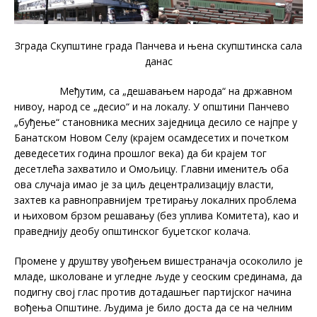
Зграда Скупштине града Панчева и њена скупштинска сала
данас
Међутим, са „дешавањем народа“ на државном
нивоу, народ се „десио“ и на локалу. У општини Панчево
„буђење“ становника месних заједница десило се најпре у
Банатском Новом Селу (крајем осамдесетих и почетком
деведесетих година прошлог века) да би крајем тог
десетлећа захватило и Омољицу. Главни именитељ оба
ова случаја имао је за циљ децентрализацију власти,
захтев ка равноправнијем третирању локалних проблема
и њиховом брзом решавању (без уплива Комитета), као и
праведнију деобу општинског буџетског колача.
Промене у друштву увођењем вишестраначја осоколило је
младе, школоване и угледне људе у сеоским срединама, да
подигну свој глас против дотадашњег партијског начина
вођења Општине. Људима је било доста да се на челним