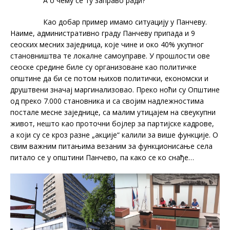
А о чему се ту заправо ради?
Као добар пример имамо ситуацију у Панчеву.
Наиме, административно граду Панчеву припада и 9
сеоских месних заједница, које чине и око 40% укупног
становништва те локалне самоуправе. У прошлости ове
сеоске средине биле су организоване као политичке
општине да би се потом њихов политички, економски и
друштвени значај маргинализовао. Преко ноћи су Општине
од преко 7.000 становника и са својим надлежностима
постале месне заједнице, са малим утицајем на свеукупни
живот, нешто као проточни бојлер за партијске кадрове,
а који су се кроз разне „акције“ калили за више функције. О
свим важним питањима везаним за функционисање села
питало се у општини Панчево, па како се ко снађе…