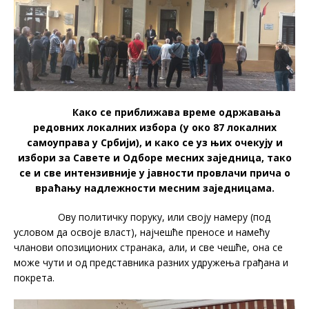
Како се приближава време одржавања
редовних локалних избора (у око 87 локалних
самоуправа у Србији), и како се уз њих очекују и
избори за Савете и Одборе месних заједница, тако
се и све интензивније у јавности провлачи прича о
враћању надлежности месним заједницама.
Ову политичку поруку, или своју намеру (под
условом да освоје власт), најчешће преносе и намећу
чланови опозиционих странака, али, и све чешће, она се
може чути и од представника разних удружења грађана и
покрета.