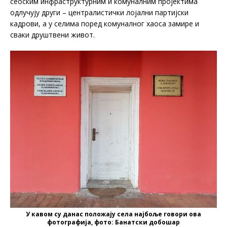
сеоским инфраструктурним и комуналним пројектима
одлучују други – централистички лојални партијски
кадрови, а у селима поред комуналног хаоса замире и
сваки друштвени живот.
У кавом су данас положају села најбоље говори ова
фотографија, фото: Банатски добошар