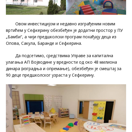
Овом инвестицијом и недавно изграђеним новим
вртићем у Сефкерину обезбеђен је додатни простор у ПУ
„Бамби“, a чији предшколски програм похађају деца из
Опова, Сакула, Баранде и Сефкерина.
Да подсетимо, средствима Управе за капитална
улагања АП Војводине у вредности од око 48 милиона
динара (изградња и опремање), обезбеђен је смештај за
90 деце предшколског узраста у Сефкерину.