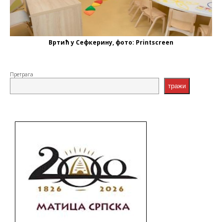
Вртић у Сефкерину, фото: Printscreen
Претрага
тражи