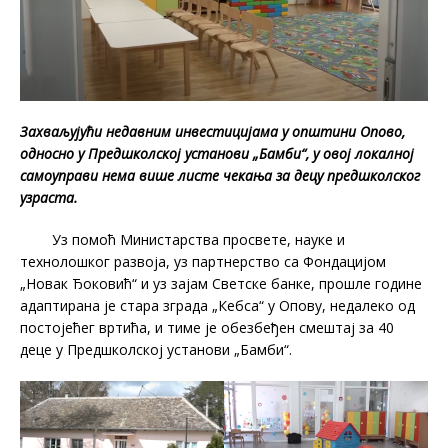
Захваљујући недавним инвестицијама у општини Опово,
односно у Предшколској установи „Бамби“, у овој локалној
самоуправи нема више листе чекања за децу предшколског
узраста.
Уз помоћ Министарства просвете, науке и
технолошког развоја, уз партнерство са Фондацијом
„Новак Ђoковић“ и уз зајам Светске банке, прошле године
адаптирана је стара зграда „Кебса“ у Опову, недалеко од
постојећег вртића, и тиме је обезбеђен смештај за 40
деце у Предшколској установи „Бамби“.