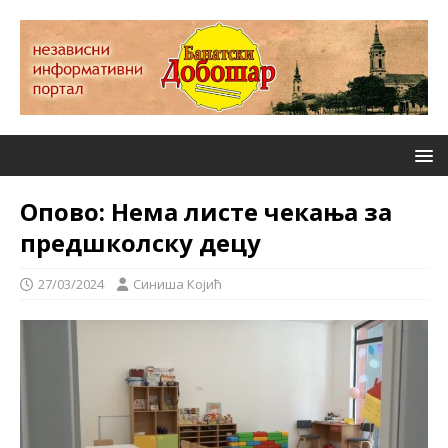
Опово: Нема листе чекања за
предшколску децу
27/03/2024
Синиша Којић