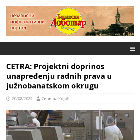
CETRA: Projektni doprinos
unapređenju radnih prava u
južnobanatskom okrugu
20/08/2025
Синиша Којић