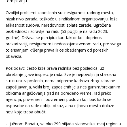
tom pitanju.
Ozbiljni problemi zaposlenih su: nesigurnost radnog mesta,
nizak nivo zarada, teškoće u sindikalnom organizovanju, loša
efikasnost sudova, neredovnost isplate zarade, ugrožena
bezbednost i zdravlje na radu (53 pogibije na radu 2023.
godine). Država se percipira kao faktor koji doprinosi
prekarizaciji, nesigurnom i nedostojanstvenom radu, pre svega
tolerisanjem kršenja prava ili oslobađanjem od poreskih
obaveza.
Poslodavci često krše prava radnika bez posledica, uz
okretanje glave inspekcije rada. Sve je nepovoljnija starosna
struktura zaposlenih, nema pripreme kadrova zbog zabrane
zapošljavanja, veliki broj zaposlenih je u nesigurnim/prekarnim
oblicima angažovanja (rad na određeno vreme, rad preko
agencija, privremeni i povremeni poslovi) koji baš kada se
osposobe da rade dobiju otkaz, a na njihovo mesto dolaze
novi koje treba obučiti.
U južnom Banatu, sa oko 290 hiljada stanovnika, ovaj region u