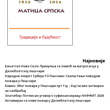
Најновије
Банатско Ново Село: Прикупља се помоћ за ватрогасце у
Делиблатској пешчари
Народни покрет Србије ГО Панчево: Саопштење поводом
пожара у Пешчари
Ковин: Због пожара у Пешчари пут Гај – Кајтасово затворен
за саобраћај
Златибор: Потписан уговор о суфинансирању НАФФИТ 2026
Активирао се нови пожар у Делиблатској пешчари