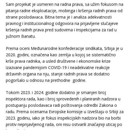
Sam projekat je usmeren na radna prava, sa užim fokusom na
pitanja radne eksploatacije, mobinga i kršenja radnih prava od
strane poslodavaca. Bitna tema je i analiza adekvatnosti
pravnog i institucionalnog odgovora na prijavljene slučajeve
kršenja radnih prava pred sudovima i inspekcijama za rad u
južnom Banatu.
Prema oceni Međunarodne konfederacije sindikata, Srbija je u
2020. godini, označena kao zemlja u kojoj se sistematično
krše prava radnika, a usled društvene i ekonomske krize
izazvane pandemijom COVID-19 i neadekvatne reakcije
državnih organa na nju, stanje radnih prava se dodatno
pogoršalo u odnosu na prethodne godine.
Tokom 2023. i 2024. godine dodatno je smanjen broj
inspektora rada, kao i broj sprovedenih i planiranih nadzora u
postupanju poslodavaca radi poštovanja odredbi Zakona o
radu. Prema ocenama Evropske komisije u Izveštaju o Srbiji za
2023. godinu, iako je fokus inspekcijskih nadzora bio na borbi
protiv neprijavljenog rada, oni nisu ostvarili značajniji uticaj po