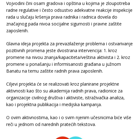
Vojvodini čini osam gradova i opština u kojima je zloupotreba
radne regulative i često odsustvo adekvatne reakcije inspekcije
rada u slučaju kršenja prava radnika i radnica dovela do
značajnog pada nivoa socijalne sigurnosti i pravne zaštite
zaposlenih.
Glavna ideja projekta za prevazilaženje problema i ostvarivanje
pozitivnih promena jeste dvostrana intervencija: 1. kroz
promene na nivou znanja/kapaciteta/veština aktivista i 2. kroz
promene u ponašanju i informisanosti građana u južnom
Banatu na temu zaštite radnih prava zaposlenih.
Ciljevi projekta će se realizovati kroz planirane projektne
aktivnosti kao što su akademija radnih prava, radionice za
organizacije civilnog društva i aktiviste, istraživačka analiza,
kao i projektna publikacija i medijska kampanja.
O ovim aktivnostima, kao i o svim njenim učesnicima biće više
reči u jednom od narednih pratećih tekstova.