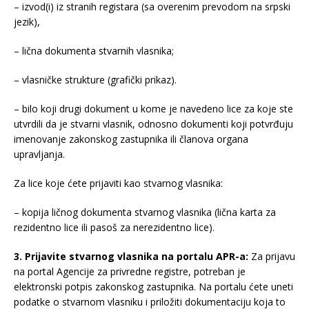
– izvod(i) iz stranih registara (sa overenim prevodom na srpski
jezik),
– lična dokumenta stvarnih vlasnika;
– vlasničke strukture (grafički prikaz).
– bilo koji drugi dokument u kome je navedeno lice za koje ste
utvrdili da je stvarni vlasnik, odnosno dokumenti koji potvrđuju
imenovanje zakonskog zastupnika ili članova organa
upravljanja.
Za lice koje ćete prijaviti kao stvarnog vlasnika:
– kopija ličnog dokumenta stvarnog vlasnika (lična karta za
rezidentno lice ili pasoš za nerezidentno lice).
3. Prijavite stvarnog vlasnika na portalu APR-a:
Za prijavu
na portal Agencije za privredne registre, potreban je
elektronski potpis zakonskog zastupnika. Na portalu ćete uneti
podatke o stvarnom vlasniku i priložiti dokumentaciju koja to