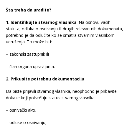
Šta treba da uradite?
1. Identifikujte stvarnog vlasnika
: Na osnovu vaših
statuta, odluka o osnivanju ili drugih relevantnih dokumenata,
potrebno je da odlučite ko se smatra stvarnim vlasnikom
udruženja. To može biti:
– zakonski zastupnik ili
– član organa upravljanja.
2. Prikupite potrebnu dokumentaciju
Da biste prijavili stvarnog vlasnika, neophodno je pribavite
dokaze koji potvrđuju status stvarnog vlasnika:
– osnivački akti,
– odluke o osnivanju,