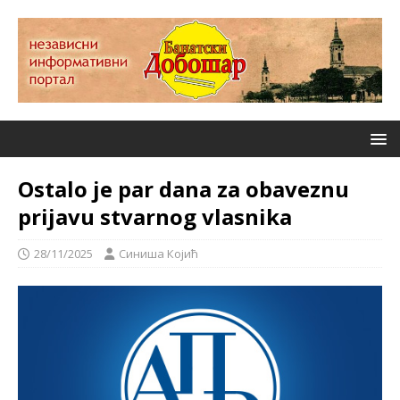
Ostalo je par dana za obaveznu
prijavu stvarnog vlasnika
28/11/2025
Синиша Којић