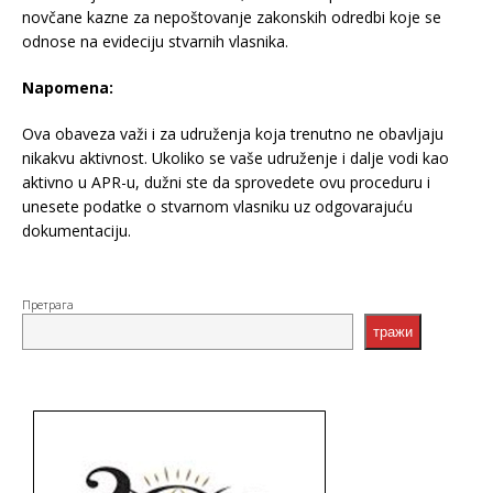
novčane kazne za nepoštovanje zakonskih odredbi koje se
odnose na evideciju stvarnih vlasnika.
Napomena:
Ova obaveza važi i za udruženja koja trenutno ne obavljaju
nikakvu aktivnost. Ukoliko se vaše udruženje i dalje vodi kao
aktivno u APR-u, dužni ste da sprovedete ovu proceduru i
unesete podatke o stvarnom vlasniku uz odgovarajuću
dokumentaciju.
Претрага
тражи