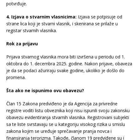
potvrđuje.
4. Izjava o stvarnim vlasnicima:
Izjava se potpisuje od
strane lica koji je stvarni vlasnik, i skenirana se prilaže u
registar stvarnih vlasnika.
Rok za prijavu
Prijava stvarnog vlasnika mora biti izvršena u periodu od 1.
oktobra do 1. decembra 2025. godine. Nakon prijave, obaveza
je da se podaci ažuriraju svake godine, ukoliko je došlo do
promena.
Šta ako ne ispunimo ovu obavezu?
Član 15 Zakona predviđeno je da Agencija za privredne
registre voditi listu obveznika koji nisu ispunili svoju zakonsku
obavezu evidentiranja stvarnih vlasnika. Registrovani subjekti
sa te liste svrstavaju se u kategoriju visokog rizika u smislu
zakona kojim se uređuje sprečavanje pranja novca i
finansiranja terorizma. Takođe, članom 19 predviđene su i