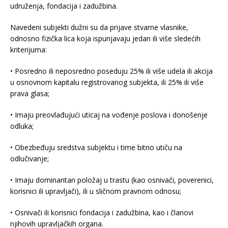
udruženja, fondacija i zadužbina.
Navedeni subjekti dužni su da prijave stvarne vlasnike,
odnosno fizička lica koja ispunjavaju jedan ili više sledećih
kriterijuma:
• Posredno ili neposredno poseduju 25% ili više udela ili akcija
u osnovnom kapitalu registrovanog subjekta, ili 25% ili više
prava glasa;
• Imaju preovlađujući uticaj na vođenje poslova i donošenje
odluka;
• Obezbeđuju sredstva subjektu i time bitno utiču na
odlučivanje;
• Imaju dominantan položaj u trastu (kao osnivači, poverenici,
korisnici ili upravljači), ili u sličnom pravnom odnosu;
• Osnivači ili korisnici fondacija i zadužbina, kao i članovi
njihovih upravljačkih organa.