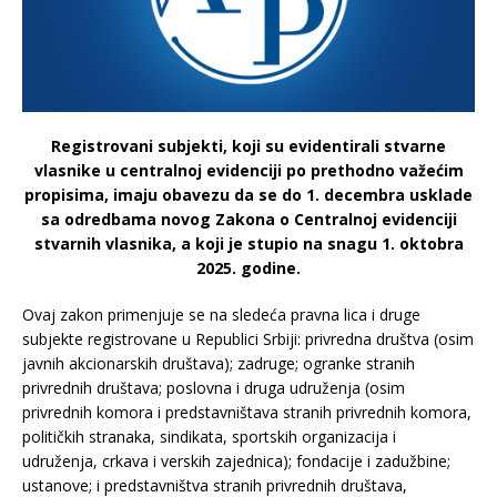
Registrovani subjekti, koji su evidentirali stvarne
vlasnike u centralnoj evidenciji po prethodno važećim
propisima, imaju obavezu da se do 1. decembra usklade
sa odredbama novog Zakona o Centralnoj evidenciji
stvarnih vlasnika, a koji je stupio na snagu 1. oktobra
2025. godine.
Ovaj zakon primenjuje se na sledeća pravna lica i druge
subjekte registrovane u Republici Srbiji: privredna društva (osim
javnih akcionarskih društava); zadruge; ogranke stranih
privrednih društava; poslovna i druga udruženja (osim
privrednih komora i predstavništava stranih privrednih komora,
političkih stranaka, sindikata, sportskih organizacija i
udruženja, crkava i verskih zajednica); fondacije i zadužbine;
ustanove; i predstavništva stranih privrednih društava,