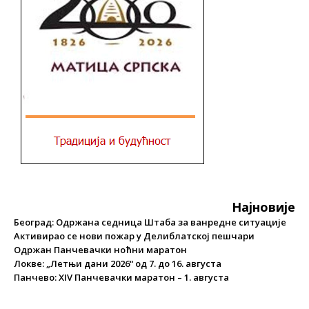
Најновије
Београд: Одржана седница Штаба за ванредне ситуације
Активирао се нови пожар у Делиблатској пешчари
Одржан Панчевачки ноћни маратон
Локве: „Летњи дани 2026“ од 7. до 16. августа
Панчево: XIV Панчевачки маратон – 1. августа